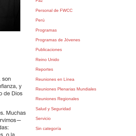
Paz
Personal de FWCC
Perú
Programas
×
Programas de Jóvenes
Publicaciones
Reino Unido
Reportes
, son
Reuniones en Línea
fianza, y
Reuniones Plenarias Mundiales
lo de Dios
Reuniones Regionales
Salud y Seguridad
os. Muchas
Servicio
servimos—
das:
Sin categoría
, o la