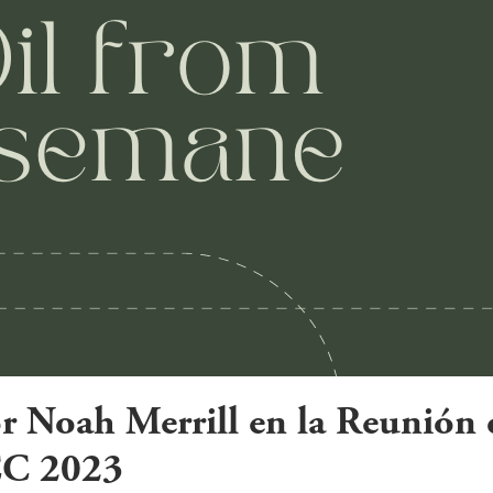
 Noah Merrill en la Reunión 
CC 2023