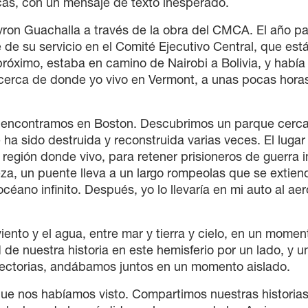
cas, con un mensaje de texto inesperado.
ron Guachalla a través de la obra del CMCA. El año p
e su servicio en el Comité Ejecutivo Central, que est
próximo, estaba en camino de Nairobi a Bolivia, y había
cerca de donde yo vivo en Vermont, a unas pocas hora
os encontramos en Boston. Descubrimos un parque cerca
e ha sido destruida y reconstruida varias veces. El lugar
 región donde vivo, para retener prisioneros de guerra 
za, un puente lleva a un largo rompeolas que se extien
océano infinito. Después, yo lo llevaría en mi auto al ae
ento y el agua, entre mar y tierra y cielo, en un momen
d de nuestra historia en este hemisferio por un lado, y u
yectorias, andábamos juntos en un momento aislado.
que nos habíamos visto. Compartimos nuestras historias