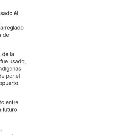
asado él
á
 arreglado
s de
 de la
 fue usado,
indígenas
de por el
ropuerto
to entre
n futuro
;