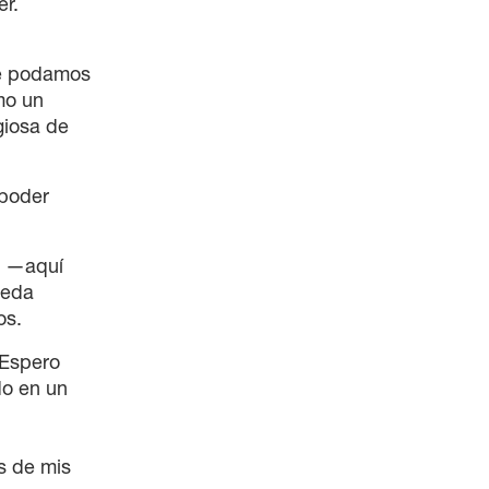
er.
te podamos
mo un
giosa de
 poder
s —aquí
ueda
os.
 Espero
do en un
s de mis