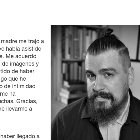
 madre me trajo a
yo había asistido
re. Me acuerdo
o de imágenes y
tido de haber
lgo que he
do de intimidad
s me ha
uchas. Gracias,
de llevarme a
haber llegado a