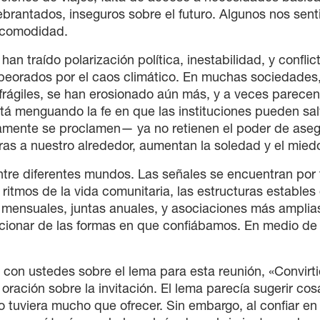
ebrantados, inseguros sobre el futuro. Algunos nos sen
a comodidad.
an traído polarización política, inestabilidad, y conflict
peorados por el caos climático. En muchas sociedades,
ya frágiles, se han erosionado aún más, y a veces parece
á menguando la fe en que las instituciones pueden sal
amente se proclamen— ya no retienen el poder de aseg
ras a nuestro alrededor, aumentan la soledad y el mied
entre diferentes mundos. Las señales se encuentran por
ritmos de la vida comunitaria, las estructuras estables
 mensuales, juntas anuales, y asociaciones más amplia
ionar de las formas en que confiábamos. En medio de
con ustedes sobre el lema para esta reunión, «Convir
ración sobre la invitación. El lema parecía sugerir cos
o tuviera mucho que ofrecer. Sin embargo, al confiar en 