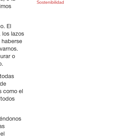
Sostenibilidad
timos
o. El
 los lazos
n haberse
varnos.
urar o
o.
 todas
 de
s como el
 todos
tiéndonos
as
el