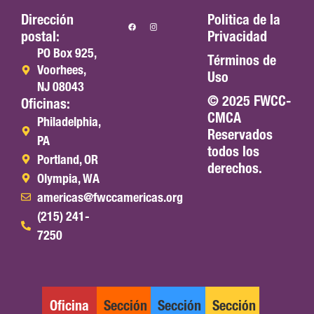
Dirección
Politica de la
postal:
Privacidad
PO Box 925,
Términos de
Voorhees,
Uso
NJ 08043
© 2025 FWCC-
Oficinas:
CMCA
Philadelphia,
Reservados
PA
todos los
Portland, OR
derechos.
Olympia, WA
americas@fwccamericas.org
(215) 241-
7250
Oficina
Sección
Sección
Sección